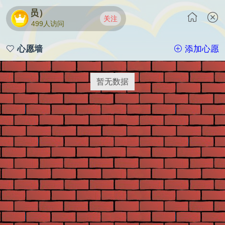
家协会会员）
关注
499人访问
心愿墙
添加心愿
暂无数据