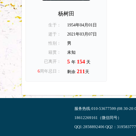
杨树田
生于：
1954年04月01日
逝于：
2021年03月07日
性别：
男
籍贯：
未知
5
154
已离开：
年
天
211
6
周年忌日：
剩余
天
服务热线:010-53677599 (08:30-20:0
18612269161（微信同号）
QQ1:2858892406 QQ2：319583777