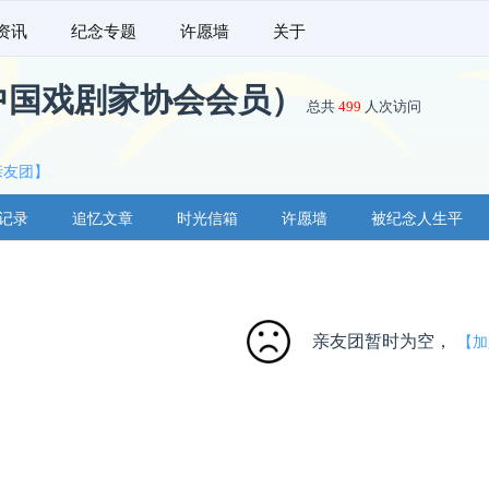
资讯
纪念专题
许愿墙
关于
中国戏剧家协会会员）
总共
499
人次访问
亲友团】
记录
追忆文章
时光信箱
许愿墙
被纪念人生平
亲友团暂时为空，
【加