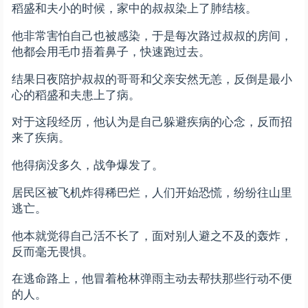
稻盛和夫小的时候，家中的叔叔染上了肺结核。
他非常害怕自己也被感染，于是每次路过叔叔的房间，
他都会用毛巾捂着鼻子，快速跑过去。
结果日夜陪护叔叔的哥哥和父亲安然无恙，反倒是最小
心的稻盛和夫患上了病。
对于这段经历，他认为是自己躲避疾病的心念，反而招
来了疾病。
他得病没多久，战争爆发了。
居民区被飞机炸得稀巴烂，人们开始恐慌，纷纷往山里
逃亡。
他本就觉得自己活不长了，面对别人避之不及的轰炸，
反而毫无畏惧。
在逃命路上，他冒着枪林弹雨主动去帮扶那些行动不便
的人。