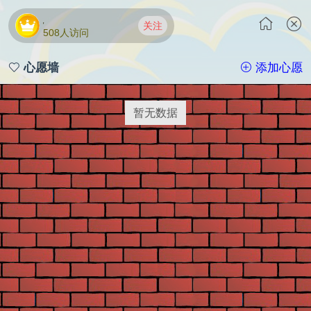
燃-演员
关注
508人访问
心愿墙
添加心愿
暂无数据