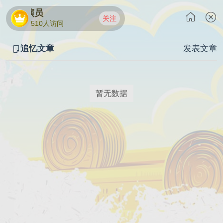
季东燃-演员
关注
510人访问
追忆文章
发表文章
暂无数据