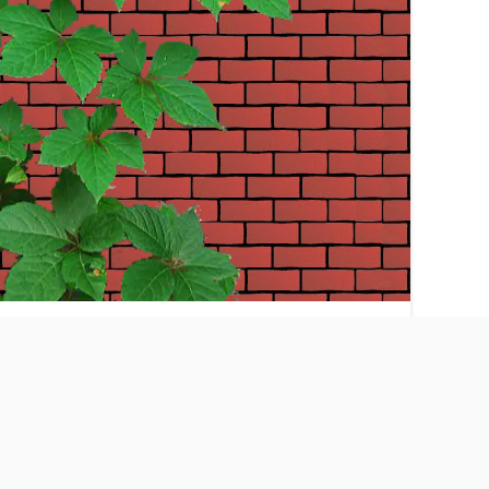
商务合作
服务中心
念网 版权所有·严禁复制
39
备案号：
京ICP备12031563号-8