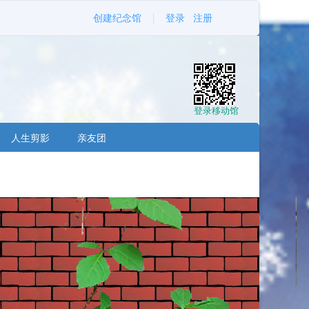
创建纪念馆
登录
注册
登录移动馆
人生剪影
亲友团