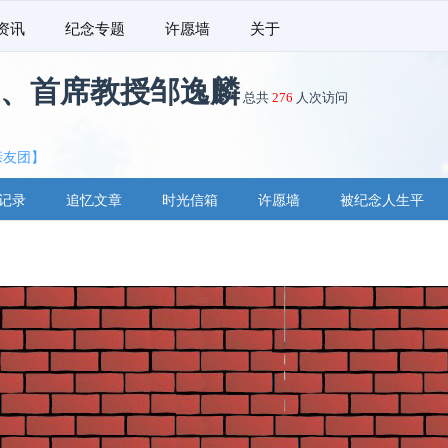
资讯
纪念专题
许愿墙
关于
、首席教授邹逸麟
总共
276
人次访问
亲友团】
记录
追忆文章
时光信箱
许愿墙
被纪念人生平