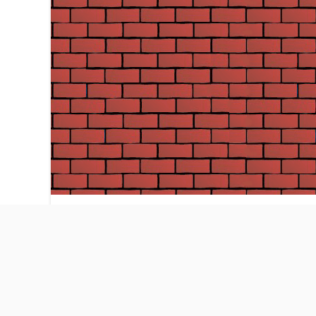
服务热线:010-53677599 (08:30-20:0
18612269161（微信同号）
QQ1:2858892406 QQ2：319583777