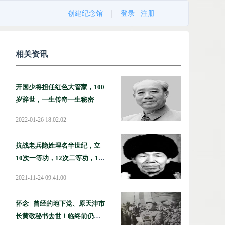
创建纪念馆
登录
注册
相关资讯
开国少将担任红色大管家，100
岁辞世，一生传奇一生秘密
2022-01-26 18:02:02
抗战老兵隐姓埋名半世纪，立
10次一等功，12次二等功，104
岁逝世
2021-11-24 09:41:00
怀念 | 曾经的地下党、原天津市
长黄敬秘书去世！临终前仍在