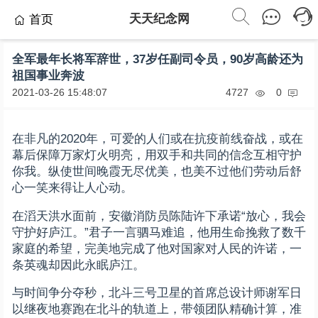
天天纪念网
首页
全军最年长将军辞世，37岁任副司令员，90岁高龄还为
祖国事业奔波
2021-03-26 15:48:07
4727
0
在非凡的2020年，可爱的人们或在抗疫前线奋战，或在
幕后保障万家灯火明亮，用双手和共同的信念互相守护
你我。纵使世间晚霞无尽优美，也美不过他们劳动后舒
心一笑来得让人心动。
在滔天洪水面前，安徽消防员陈陆许下承诺“放心，我会
守护好庐江。”君子一言驷马难追，他用生命挽救了数千
家庭的希望，完美地完成了他对国家对人民的许诺，一
条英魂却因此永眠庐江。
与时间争分夺秒，北斗三号卫星的首席总设计师谢军日
以继夜地赛跑在北斗的轨道上，带领团队精确计算，准