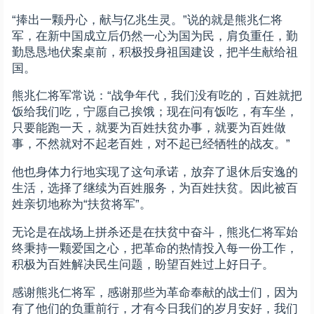
“捧出一颗丹心，献与亿兆生灵。”说的就是熊兆仁将
军，在新中国成立后仍然一心为国为民，肩负重任，勤
勤恳恳地伏案桌前，积极投身祖国建设，把半生献给祖
国。
熊兆仁将军常说：“战争年代，我们没有吃的，百姓就把
饭给我们吃，宁愿自己挨饿；现在问有饭吃，有车坐，
只要能跑一天，就要为百姓扶贫办事，就要为百姓做
事，不然就对不起老百姓，对不起已经牺牲的战友。”
他也身体力行地实现了这句承诺，放弃了退休后安逸的
生活，选择了继续为百姓服务，为百姓扶贫。因此被百
姓亲切地称为“扶贫将军”。
无论是在战场上拼杀还是在扶贫中奋斗，熊兆仁将军始
终秉持一颗爱国之心，把革命的热情投入每一份工作，
积极为百姓解决民生问题，盼望百姓过上好日子。
感谢熊兆仁将军，感谢那些为革命奉献的战士们，因为
有了他们的负重前行，才有今日我们的岁月安好，我们