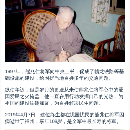
1997年，熊兆仁将军向中央上书，促成了赣龙铁路等基
础设施的建设，给困扰当地百姓多年的交通问题。
纵使年迈，但是岁月的更迭从未使熊兆仁将军心中的爱
国爱民之火掩盖，他一直在用行动发挥自己的光热，为
祖国的建设添砖加瓦，为百姓解决民生问题。
2019年4月7日，这位终生都在忧国忧民的熊兆仁将军因
病逝世于福州，享年108岁，是全军中最长寿的将军。