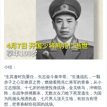
小结：
“生其逢时负重任，矢志奋斗奏华章。”生逢战乱，一颗
赤子之心呈燎原之势，燃烧着熊兆仁将军的青春，从小
立志报国。十七岁的他便投身战场，金戈铁马，冲锋陷
阵，在战争拼搏厮杀，无数次在刀枪下死里逃生，为国
为民抛头颅洒热血，七尺男儿顶天立地，有担当有理
想，把青春献给祖国的战场。