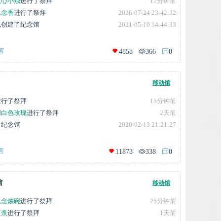
点心小烛
进行了祭拜
11分钟前
思念香
进行了祭拜
2026-07-24 23:42:32
见
创建了纪念馆
2021-05-10 14:44:33
言
4858
366
0
移动馆
进行了祭拜
15分钟前
用
白色玫瑰
进行了祭拜
2天前
了纪念馆
2020-02-13 21:21:27
言
11873
338
0
馆
移动馆
思念烛碗
进行了祭拜
25分钟前
豆浆
进行了祭拜
1天前