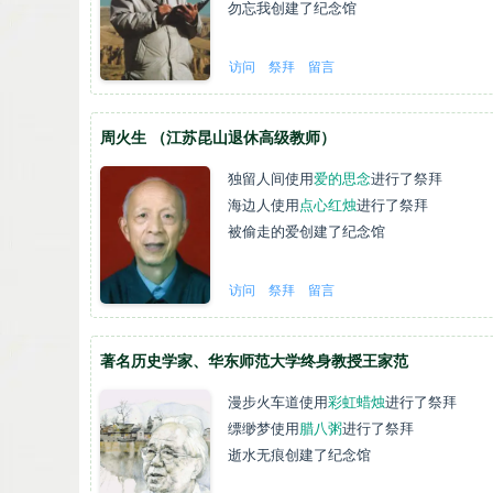
勿忘我
创建了纪念馆
访问
祭拜
留言
周火生 （江苏昆山退休高级教师）
独留人间
使用
爱的思念
进行了祭拜
海边人
使用
点心红烛
进行了祭拜
被偷走的爱
创建了纪念馆
访问
祭拜
留言
著名历史学家、华东师范大学终身教授王家范
漫步火车道
使用
彩虹蜡烛
进行了祭拜
缥缈梦
使用
腊八粥
进行了祭拜
逝水无痕
创建了纪念馆