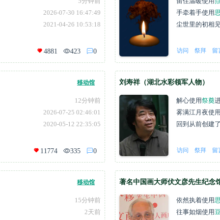
5分钟前
留住温暖
使用
2026-07-30 16:47:49
手牵着手
使用
2021-04-26 10:53:18
尘世里的初相
访问
祭拜
留
4881
423
0
刘寿祥（湖北水彩领军人物）
移动馆
12分钟前
解心
使用
祭奠
2026-07-25 02:46:01
雾满江月夜
使
2020-05-12 22:35:05
回到从前
创建
访问
祭拜
留
11774
335
0
著名中国画大师伏文彦先生纪念
移动馆
15分钟前
依然执着
使用
2天前
往事如烟
使用