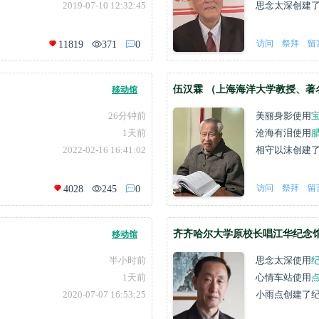
2019-07-10 12:32:45
思念太深
创建
访问
祭拜
留
11819
371
0
伍汉霖 （上海海洋大学教授、著
移动馆
26分钟前
美丽身影
使用
1天前
沧海有泪
使用
2022-02-16 16:41:02
相守以沫
创建
访问
祭拜
留
4028
245
0
齐齐哈尔大学原校长唱江华纪念
移动馆
半小时前
思念太深
使用
1天前
心情车站
使用
2020-07-07 16:53:25
小雨点
创建了