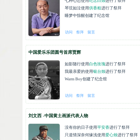
七种心态
使用
纪念白烛
进行了祭拜
琴弦如泣
使用
供香粗
进行了祭拜
睡梦中惊醒
创建了纪念馆
访问
祭拜
留言
中国爱乐乐团圆号首席贾辉
如影随行
使用
白色玫瑰
进行了祭拜
我最亲爱的
使用
银台烛
进行了祭拜
Warm Boy
创建了纪念馆
访问
祭拜
留言
刘文西 -中国黄土画派代表人物
没有你的日子
使用
平安香
进行了祭拜
只道情深奈何缘浅
使用
爱心烛
进行了祭拜