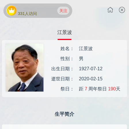
同济大学的“牧马人” 原校
关注
331人访问
江景波
姓名：
江景波
性别：
男
出生日期：
1927-07-12
逝世日期：
2020-02-15
祭日：
距
7
周年祭日
190
天
生平简介