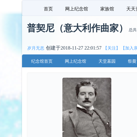
首页
网上纪念馆
家族馆
天天
普契尼（意大利作曲家）
总
创建于2018-11-27 22:01:57
岁月无恙
【关注】
【加入
纪念馆首页
网上纪念馆
天堂墓园
祭奠