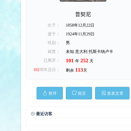
普契尼
生于：
1858年12月22日
逝于：
1924年11月29日
性别：
男
籍贯：
未知 意大利 托斯卡纳卢卡
101
252
已离开：
年
天
113
102
周年忌日：
剩余
天
祭拜
留言
发表文章
最近访客