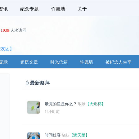
资讯
纪念专题
许愿墙
关于
共
1039
人次访问
亲友团】
记录
追忆文章
时光信箱
许愿墙
被纪念人生平
最新祭拜
最亮的星是你么？
【火炬杯】
敬献
14小时前
时间过客
【满天星】
敬献