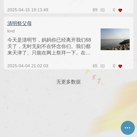
她能
2025-04-15 19:13:49
89
0
清明祭父母
lord
今天是清明节，妈妈你已经离开我们68
天了，无时无刻不在怀念你们。我们都
来天津了。只能在网上祭拜一下。在天
津看到的情景不禁想起当年你们的音容
笑貌。和你一起拉煤，去红卫兵购物，
2025-04-04 21:02:03
65
0
水上公园，中山公园，小白楼，劝业
场，大润发，去邮政所取钱。学骑车，
无更多数据
对马路会堂看电影。往事历历在目。独
怅然而涕下。心情难以平复。只能无限
默默悲伤。