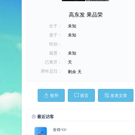
高东发 果品荣
生于：
未知
逝于：
未知
性别：
籍贯：
未知
已离开：
天
周年忌日：
剩余
天
祭拜
留言
发表文章
最近访客
舍得^O^