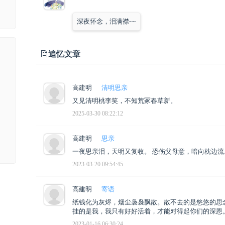
深夜怀念，泪满襟~~
追忆文章
高建明
清明思亲
又见清明桃李笑，不知荒冢春草新。
2025-03-30 08:22:12
高建明
思亲
一夜思亲泪，天明又复收。 恐伤父母意，暗向枕边流
2023-03-20 09:54:45
高建明
寄语
纸钱化为灰烬，烟尘袅袅飘散。散不去的是悠悠的思
挂的是我，我只有好好活着，才能对得起你们的深恩
2023-01-16 06:30:24