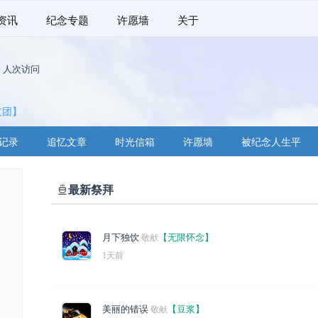
资讯
纪念专题
许愿墙
关于
8
人次访问
友团】
记录
追忆文章
时光信箱
许愿墙
被纪念人生平
最新祭拜
月下独饮
【无限怀念】
敬献
1天前
美丽的错误
【豆浆】
敬献