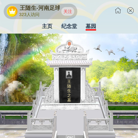
王随生-河南足球功勋教练
关注
323人访问
主页
纪念堂
墓园
王
随
生
之
墓