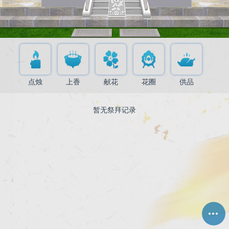
点烛
上香
献花
花圈
供品
暂无祭拜记录