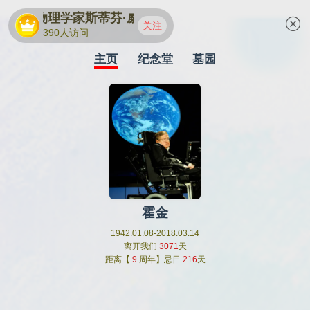
著名物理学家斯蒂芬·威廉·霍金
关注
390人访问
主页
纪念堂
墓园
霍金
1942.01.08-2018.03.14
离开我们
3071
天
距离【
9
周年】忌日
216
天