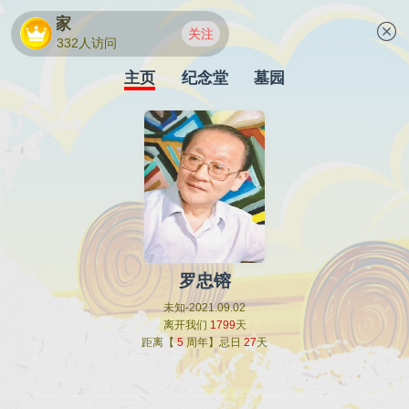
音乐理论家
关注
332人访问
主页
纪念堂
墓园
罗忠镕
未知-2021.09.02
离开我们
1799
天
距离【
5
周年】忌日
27
天