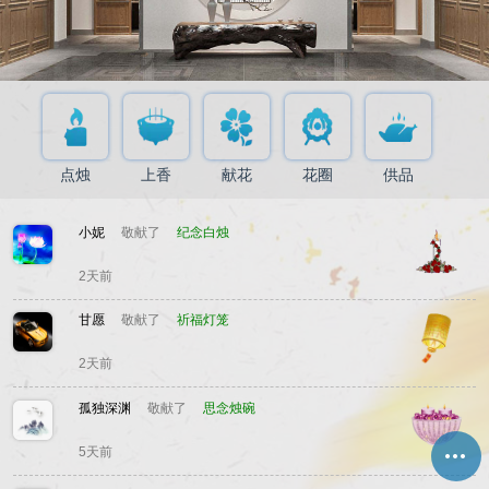
点烛
上香
献花
花圈
供品
小妮
敬献了
纪念白烛
2天前
甘愿
敬献了
祈福灯笼
2天前
孤独深渊
敬献了
思念烛碗
5天前