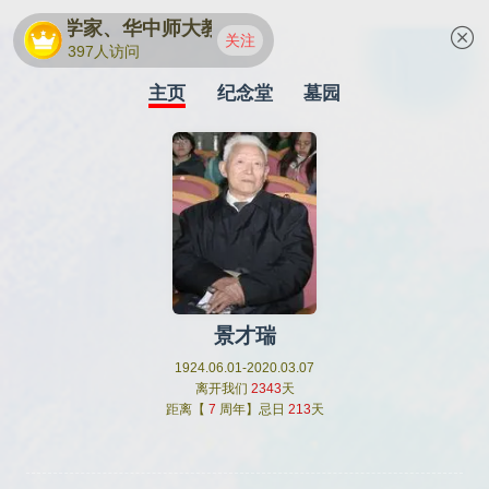
名地理学家、华中师大教授景才瑞
关注
397人访问
主页
纪念堂
墓园
景才瑞
1924.06.01-2020.03.07
离开我们
2343
天
距离【
7
周年】忌日
213
天