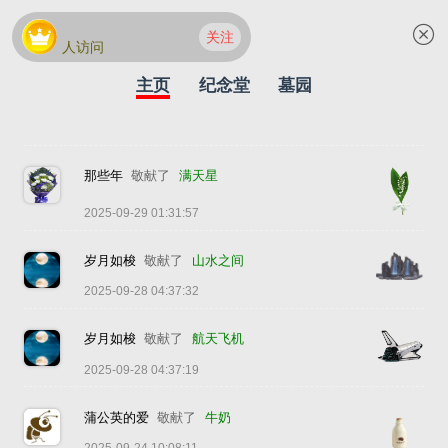
关注
人访问
主页
纪念堂
墓园
那些年
敬献了
满天星
2025-09-29 01:31:57
岁月如梭
敬献了
山水之间
2025-09-28 04:37:32
岁月如梭
敬献了
航天飞机
2025-09-28 04:37:19
蒲公英的爱
敬献了
牛奶